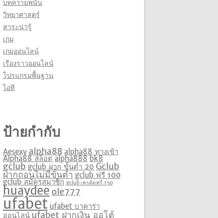
บทความพนัน
วิทยาศาสตร์
สาระน่ารู้
เกม
เกมออนไลน์
เรืองราวออนไลน์
โปรแกรมพื้นฐาน
ไอที
ป้ายกำกับ
alpha88
Aesexy
alpha88 ทางเข้า
Alpha88 สล็อต
alpha888
bk8
gclub
Gclub
gclub ฝาก ขั้นต่ำ 20
ฝากถอนไม่มีขั้นต่ำ
gclub ฟรี 100
gclub สมัครสมาชิก
gclub เครดิตฟรี 150
huaydee
ole777
ufabet
ufabet บาคาร่า
ufabet ฝากเงิน ออโต้
ออนไลน์