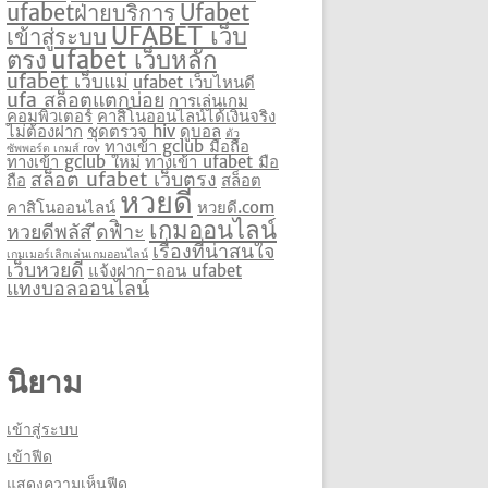
ufabetฝ่ายบริการ
Ufabet
UFABET เว็บ
เข้าสู่ระบบ
ตรง
ufabet เว็บหลัก
ufabet เว็บแม่
ufabet เว็บไหนดี
ufa สล็อตแตกบ่อย
การเล่นเกม
คอมพิวเตอร์
คาสิโนออนไลน์ได้เงินจริง
ไม่ต้องฝาก
ชุดตรวจ hiv
ดูบอล
ตัว
ทางเข้า gclub มือถือ
ซัพพอร์ต เกมส์ rov
ทางเข้า gclub ใหม่
ทางเข้า ufabet มือ
สล็อต ufabet เว็บตรง
ถือ
สล็อต
หวยดี
คาสิโนออนไลน์
หวยดี.com
เกมออนไลน์
หวยดีพลัส
ีดฟิำะ
เรื่องที่น่าสนใจ
เกมเมอร์เลิกเล่นเกมออนไลน์
เว็บหวยดี
แจ้งฝาก-ถอน ufabet
แทงบอลออนไลน์
นิยาม
เข้าสู่ระบบ
เข้าฟีด
แสดงความเห็นฟีด