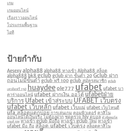
เกม
เกมออนไลน์
เรืองราวออนไลน์
โปรแกรมพื้นฐาน
ไอที
ป้ายกำกับ
alpha88
Aesexy
alpha88 ทางเข้า
Alpha88 สล็อต
gclub
Gclub ฝาก
alpha888
bk8
gclub ฝาก ขั้นต่ำ 20
ถอนไม่มีขั้นต่ำ
gclub ฟรี 100
gclub สมัครสมาชิก
gclub
ufabet
huaydee
ole777
ufabet บา
เครดิตฟรี 150
ufabetฝ่าย
ufabet ฝากเงิน ออโต้
คาร่าออนไลน์
UFABET เว็บตรง
บริการ
Ufabet เข้าสู่ระบบ
ufabet เว็บหลัก
ufabet เว็บแม่
ufabet เว็บไหนดี
ufa สล็อตแตกบ่อย
การเล่นเกม
คอมพิวเตอร์
คาสิโน
ออนไลน์ได้เงินจริง ไม่ต้องฝาก
ชุดตรวจ hiv
ดูบอล
ตัวซัพพอร์ต
ทางเข้า gclub มือถือ
ทางเข้า gclub ใหม่
ทางเข้า
เกมส์ rov
สล็อต ufabet เว็บตรง
ufabet มือ ถือ
สล็อตคาสิโน