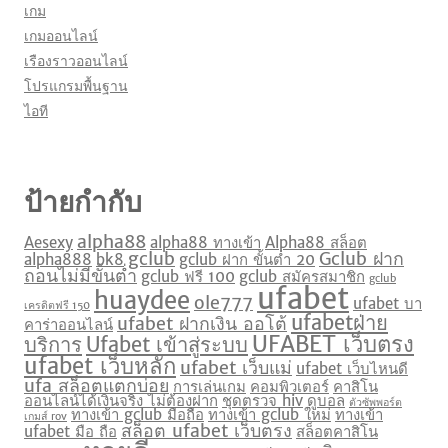
เกม
เกมออนไลน์
เรืองราวออนไลน์
โปรแกรมพื้นฐาน
ไอที
ป้ายกำกับ
alpha88
Aesexy
alpha88 ทางเข้า
Alpha88 สล็อต
gclub
Gclub ฝาก
alpha888
bk8
gclub ฝาก ขั้นต่ำ 20
ถอนไม่มีขั้นต่ำ
gclub ฟรี 100
gclub สมัครสมาชิก
gclub
ufabet
huaydee
ole777
ufabet บา
เครดิตฟรี 150
ufabetฝ่าย
ufabet ฝากเงิน ออโต้
คาร่าออนไลน์
UFABET เว็บตรง
บริการ
Ufabet เข้าสู่ระบบ
ufabet เว็บหลัก
ufabet เว็บแม่
ufabet เว็บไหนดี
ufa สล็อตแตกบ่อย
การเล่นเกม
คอมพิวเตอร์
คาสิโน
ออนไลน์ได้เงินจริง ไม่ต้องฝาก
ชุดตรวจ hiv
ดูบอล
ตัวซัพพอร์ต
ทางเข้า gclub มือถือ
ทางเข้า gclub ใหม่
ทางเข้า
เกมส์ rov
สล็อต ufabet เว็บตรง
ufabet มือ ถือ
สล็อตคาสิโน