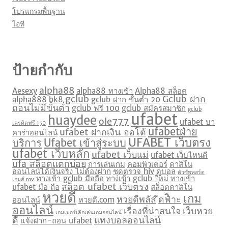
โปรแกรมพื้นฐาน
ไอที
ป้ายกำกับ
alpha88
Aesexy
alpha88 ทางเข้า
Alpha88 สล็อต
gclub
Gclub ฝาก
alpha888
bk8
gclub ฝาก ขั้นต่ำ 20
ถอนไม่มีขั้นต่ำ
gclub ฟรี 100
gclub สมัครสมาชิก
gclub
ufabet
huaydee
ole777
ufabet บา
เครดิตฟรี 150
ufabetฝ่าย
ufabet ฝากเงิน ออโต้
คาร่าออนไลน์
UFABET เว็บตรง
บริการ
Ufabet เข้าสู่ระบบ
ufabet เว็บหลัก
ufabet เว็บแม่
ufabet เว็บไหนดี
ufa สล็อตแตกบ่อย
การเล่นเกม
คอมพิวเตอร์
คาสิโน
ออนไลน์ได้เงินจริง ไม่ต้องฝาก
ชุดตรวจ hiv
ดูบอล
ตัวซัพพอร์ต
ทางเข้า gclub มือถือ
ทางเข้า gclub ใหม่
ทางเข้า
เกมส์ rov
สล็อต ufabet เว็บตรง
ufabet มือ ถือ
สล็อตคาสิโน
หวยดี
เกม
หวยดีพลัส
ีดฟิำะ
ออนไลน์
หวยดี.com
ออนไลน์
เรื่องที่น่าสนใจ
เว็บหวย
เกมเมอร์เลิกเล่นเกมออนไลน์
ดี
แทงบอลออนไลน์
แจ้งฝาก-ถอน ufabet