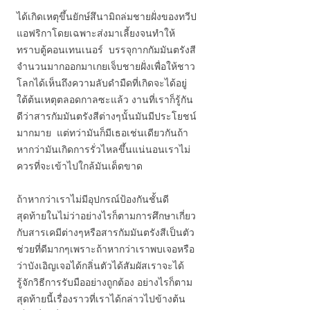
ได้เกิดเหตุขึ้นยักษ์สึนามิถล่มชายฝั่งของทวีป
แอฟริกาโดยเฉพาะส่งมาเลี้ยงจนทำให้
ทราบตู้คอนเทนเนอร์ บรรจุกากกัมมันตรังสี
จำนวนมากออกมาเกยเจ็บชายฝั่งเพื่อให้ชาว
โลกได้เห็นถึงความลับดำมืดที่เกิดจะได้อยู่
ใต้ต้นเหตุตลอดกาลซะแล้ว งานที่เราก็รู้กัน
ดีว่าสารกัมมันตรังสีต่างๆนั้นมันมีประโยชน์
มากมาย แต่ทว่ามันก็มีเธอเช่นเดียวกันถ้า
หากว่ามันเกิดการรั่วไหลขึ้นแน่นอนเราไม่
ควรที่จะเข้าไปใกล้มันเด็ดขาด
ถ้าหากว่าเราไม่มีอุปกรณ์ป้องกันชั้นดี
สุดท้ายในไม่ว่าอย่างไรก็ตามการศึกษาเกี่ยว
กับสารเคมีต่างๆหรือสารกัมมันตรังสีเป็นตัว
ช่วยที่ดีมากๆเพราะถ้าหากว่าเราพบเจอหรือ
ว่าบังเอิญเจอได้กลิ่นตัวได้สัมผัสเราจะได้
รู้จักวิธีการรับมืออย่างถูกต้อง อย่างไรก็ตาม
สุดท้ายนี้เรื่องราวที่เราได้กล่าวไปข้างต้น