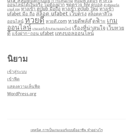
ufa สล็อตแตกบ่อย
การเล่นเกม
คอมพิวเตอร์
คาสิโน
ออนไลน์ได้เงินจริง ไม่ต้องฝาก
ชุดตรวจ hiv
ดูบอล
ตัวซัพพอร์ต
ทางเข้า gclub มือถือ
ทางเข้า gclub ใหม่
ทางเข้า
เกมส์ rov
สล็อต ufabet เว็บตรง
ufabet มือ ถือ
สล็อตคาสิโน
หวยดี
เกม
หวยดีพลัส
ีดฟิำะ
ออนไลน์
หวยดี.com
ออนไลน์
เรื่องที่น่าสนใจ
เว็บหวย
เกมเมอร์เลิกเล่นเกมออนไลน์
ดี
แทงบอลออนไลน์
แจ้งฝาก-ถอน ufabet
นิยาม
เข้าสู่ระบบ
เข้าฟีด
แสดงความเห็นฟีด
WordPress.org
เทคนิค การเป็นเกมเมอร์แบบมืออาชีพ ทำอย่างไร