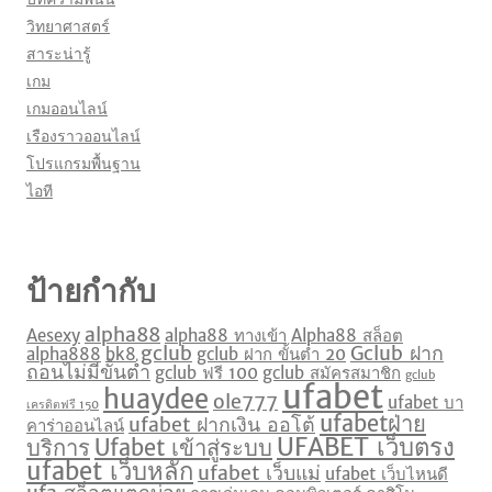
วิทยาศาสตร์
สาระน่ารู้
เกม
เกมออนไลน์
เรืองราวออนไลน์
โปรแกรมพื้นฐาน
ไอที
ป้ายกำกับ
alpha88
Aesexy
alpha88 ทางเข้า
Alpha88 สล็อต
gclub
Gclub ฝาก
alpha888
bk8
gclub ฝาก ขั้นต่ำ 20
ถอนไม่มีขั้นต่ำ
gclub ฟรี 100
gclub สมัครสมาชิก
gclub
ufabet
huaydee
ole777
ufabet บา
เครดิตฟรี 150
ufabetฝ่าย
ufabet ฝากเงิน ออโต้
คาร่าออนไลน์
UFABET เว็บตรง
บริการ
Ufabet เข้าสู่ระบบ
ufabet เว็บหลัก
ufabet เว็บแม่
ufabet เว็บไหนดี