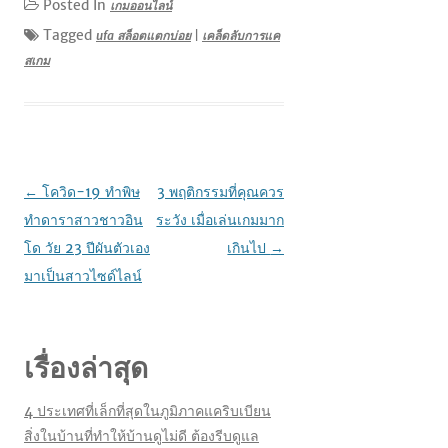
Posted In
เกมออนไลน์
Tagged
ufa สล็อตแตกบ่อย
|
เคล็ดลับการแค
สเกม
เมนู
←
โควิด-19 ทำพิษ
3 พฤติกรรมที่คุณควร
นำทาง
ทำดาราสาวชาวอิน
ระวัง เมื่อเล่นเกมมาก
เรื่อง
โด วัย 23 ปีผันตัวเอง
เกินไป
→
มาเป็นสาวไซด์ไลน์
เรื่องล่าสุด
4 ประเทศที่เล็กที่สุดในภูมิภาคแคริบเบียน
สิ่งในบ้านที่ทำให้บ้านดูไม่ดี ต้องรีบดูแล