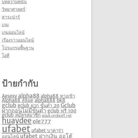
บทความพนัน
วิทยาศาสตร์
สาระน่ารู้
เกม
เกมออนไลน์
เรืองราวออนไลน์
โปรแกรมพื้นฐาน
ไอที
ป้ายกำกับ
alpha88
Aesexy
alpha88 ทางเข้า
Alpha88 สล็อต
alpha888
bk8
gclub
Gclub
gclub ฝาก ขั้นต่ำ 20
ฝากถอนไม่มีขั้นต่ำ
gclub ฟรี 100
gclub สมัครสมาชิก
gclub เครดิตฟรี 150
huaydee
ole777
ufabet
ufabet บาคาร่า
ufabet ฝากเงิน ออโต้
ออนไลน์