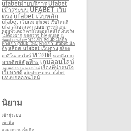
ufabetฝ่ายบริการ
Ufabet
UFABET เว็บ
เข้าสู่ระบบ
ตรง
ufabet เว็บหลัก
ufabet เว็บแม่
ufabet เว็บไหนดี
ufa สล็อตแตกบ่อย
การเล่นเกม
คอมพิวเตอร์
คาสิโนออนไลน์ได้เงินจริง
ไม่ต้องฝาก
ชุดตรวจ hiv
ดูบอล
ตัว
ทางเข้า gclub มือถือ
ซัพพอร์ต เกมส์ rov
ทางเข้า gclub ใหม่
ทางเข้า ufabet มือ
สล็อต ufabet เว็บตรง
ถือ
สล็อต
หวยดี
คาสิโนออนไลน์
หวยดี.com
เกมออนไลน์
หวยดีพลัส
ีดฟิำะ
เรื่องที่น่าสนใจ
เกมเมอร์เลิกเล่นเกมออนไลน์
เว็บหวยดี
แจ้งฝาก-ถอน ufabet
แทงบอลออนไลน์
นิยาม
เข้าสู่ระบบ
เข้าฟีด
แสดงความเห็นฟีด