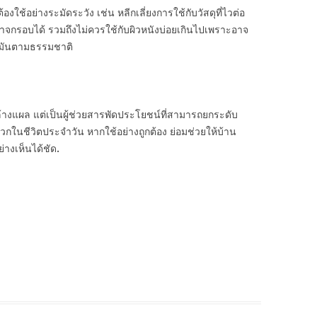
ใช้อย่างระมัดระวัง เช่น หลีกเลี่ยงการใช้กับวัสดุที่ไวต่อ
อาจกรอบได้ รวมถึงไม่ควรใช้กับผิวหนังบ่อยเกินไปเพราะอาจ
้ำมันตามธรรมชาติ
ล้างแผล แต่เป็นผู้ช่วยสารพัดประโยชน์ที่สามารถยกระดับ
ชีวิตประจำวัน หากใช้อย่างถูกต้อง ย่อมช่วยให้บ้าน
่างเห็นได้ชัด.