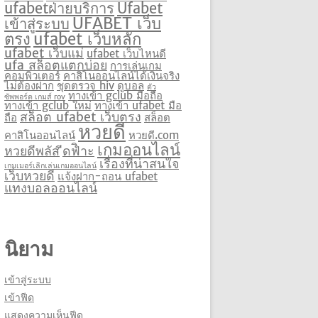
ufabetฝ่ายบริการ
Ufabet
UFABET เว็บ
เข้าสู่ระบบ
ตรง
ufabet เว็บหลัก
ufabet เว็บแม่
ufabet เว็บไหนดี
ufa สล็อตแตกบ่อย
การเล่นเกม
คอมพิวเตอร์
คาสิโนออนไลน์ได้เงินจริง
ไม่ต้องฝาก
ชุดตรวจ hiv
ดูบอล
ตัว
ทางเข้า gclub มือถือ
ซัพพอร์ต เกมส์ rov
ทางเข้า gclub ใหม่
ทางเข้า ufabet มือ
สล็อต ufabet เว็บตรง
ถือ
สล็อต
หวยดี
คาสิโนออนไลน์
หวยดี.com
เกมออนไลน์
หวยดีพลัส
ีดฟิำะ
เรื่องที่น่าสนใจ
เกมเมอร์เลิกเล่นเกมออนไลน์
เว็บหวยดี
แจ้งฝาก-ถอน ufabet
แทงบอลออนไลน์
นิยาม
เข้าสู่ระบบ
เข้าฟีด
แสดงความเห็นฟีด