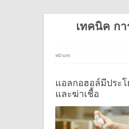
เทคนิค กา
หน้าแรก
แอลกอฮอล์มีประโ
และฆ่าเชื้อ