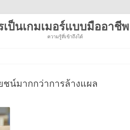
รเป็นเกมเมอร์แบบมืออาชีพ
ความรู้ที่เข้าถึงได้
ข้าม
ไป
ยัง
เนื้อหา
ยชน์มากกว่าการล้างแผล