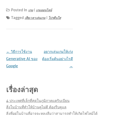
Posted In
เกม
|
เกมออนไลน์
Tagged
เสียเวลาเล่นเกม
|
โปรตีนใส
เมนู
←
วิธีการใช้งาน
อยากเล่นเกมให้เก่ง
นำทาง
Generative AI ของ
ต้องเริ่มต้นอย่างไรดี
เรื่อง
Google
→
เรื่องล่าสุด
4 ประเทศที่เล็กที่สุดในภูมิภาคแคริบเบียน
สิ่งในบ้านที่ทำให้บ้านดูไม่ดี ต้องรีบดูแล
สิ่งที่อยู่ในบ้านที่อาจจะหลงลืมว่าสามารถทำให้เกิดไฟไหม้ได้