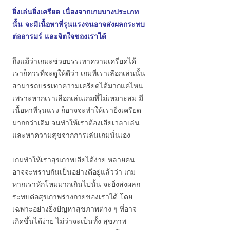
ยิ่งเล่นยิ่งเครียด เนื่องจากเกมบางประเภท
นั้น จะมีเนื้อหาที่รุนแรงจนอาจส่งผลกระทบ
ต่ออารมร์ และจิตใจของเราได้
ถึงแม้ว่าเกมะช่วยบรรเทาความเครียดได้
เราก็ควรที่จะดูให้ดีว่า เกมที่เราเลือกเล่นนั้น
สามารถบรรเทาความเครียดได้มากแค่ไหน
เพราะหากเราเลือกเล่นเกมที่ไม่เหมาะสม มี
เนื้อหาที่รุนแรง ก็อาจจะทำให้เรายิ่งเครียด
มากกว่าเดิม จนทำให้เราต้องเสียเวลาเล่น
และหาความสุขจากการเล่นเกมนั่นเอง
เกมทำให้เราสุขภาพเสียได้ง่าย หลายคน
อาจจะทราบกันเป็นอย่างดีอยู่แล้วว่า เกม
หากเราหักโหมมากเกินไปนั้น จะยิ่งส่งผลก
ระทบต่อสุขภาพร่างกายของเราได้ โดย
เฉพาะอย่างยิ่งปัญหาสุขภาพต่าง ๆ ที่อาจ
เกิดขึ้นได้ง่าย ไม่ว่าจะเป็นทั้ง สุขภาพ