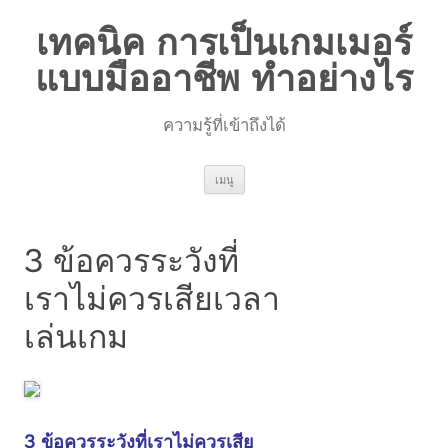
เทคนิค การเป็นเกมเมอร์
แบบมืออาชีพ ทำอย่างไร
ความรู้ที่เข้าถึงได้
ข้าม
เมนู
ไป
ยัง
เนื้อหา
3 ข้อควรระวังที่
เราไม่ควรเสียเวลา
เล่นเกม
3 ข้อควรระวังที่เราไม่ควรเสีย