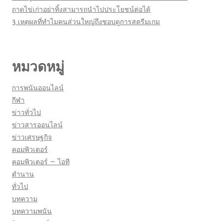
ถาดไข่เก่าอย่าทิ้งสามารถนำไปประโยชน์ต่อได้
3 เหตุผลที่ทำไมคนส่วนใหญ่ถึงชอบดูการสตรีมเกม
หมวดหมู่
การพนันออนไลน์
กีฬา
ข่าวทั่วไป
ข่าวสารออนไลน์
ข่าวเศรษฐกิจ
คอมพิวเตอร์
คอมพิวเตอร์ – ไอที
ตำนาน
ทั่วไป
บทความ
บทความพนัน