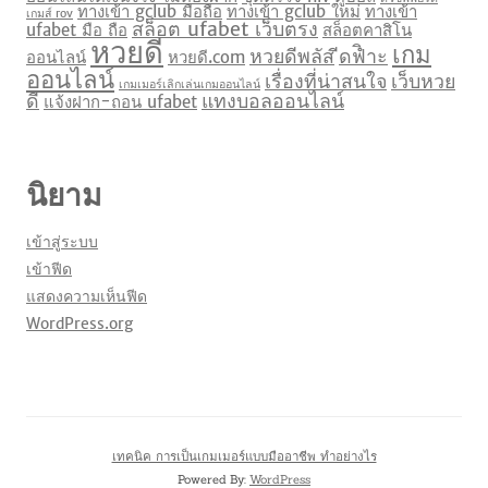
ทางเข้า gclub มือถือ
ทางเข้า gclub ใหม่
ทางเข้า
เกมส์ rov
สล็อต ufabet เว็บตรง
ufabet มือ ถือ
สล็อตคาสิโน
หวยดี
เกม
หวยดีพลัส
ีดฟิำะ
ออนไลน์
หวยดี.com
ออนไลน์
เรื่องที่น่าสนใจ
เว็บหวย
เกมเมอร์เลิกเล่นเกมออนไลน์
ดี
แทงบอลออนไลน์
แจ้งฝาก-ถอน ufabet
นิยาม
เข้าสู่ระบบ
เข้าฟีด
แสดงความเห็นฟีด
WordPress.org
เทคนิค การเป็นเกมเมอร์แบบมืออาชีพ ทำอย่างไร
Powered By:
WordPress