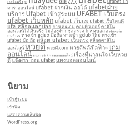
huaydee
ole777
ufabet บา
เครดิตฟรี 150
ufabetฝ่าย
ufabet ฝากเงิน ออโต้
คาร่าออนไลน์
UFABET เว็บตรง
บริการ
Ufabet เข้าสู่ระบบ
ufabet เว็บหลัก
ufabet เว็บแม่
ufabet เว็บไหนดี
ufa สล็อตแตกบ่อย
การเล่นเกม
คอมพิวเตอร์
คาสิโน
ออนไลน์ได้เงินจริง ไม่ต้องฝาก
ชุดตรวจ hiv
ดูบอล
ตัวซัพพอร์ต
ทางเข้า gclub มือถือ
ทางเข้า gclub ใหม่
ทางเข้า
เกมส์ rov
สล็อต ufabet เว็บตรง
ufabet มือ ถือ
สล็อตคาสิโน
หวยดี
เกม
หวยดีพลัส
ีดฟิำะ
ออนไลน์
หวยดี.com
ออนไลน์
เรื่องที่น่าสนใจ
เว็บหวย
เกมเมอร์เลิกเล่นเกมออนไลน์
ดี
แทงบอลออนไลน์
แจ้งฝาก-ถอน ufabet
นิยาม
เข้าสู่ระบบ
เข้าฟีด
แสดงความเห็นฟีด
WordPress.org