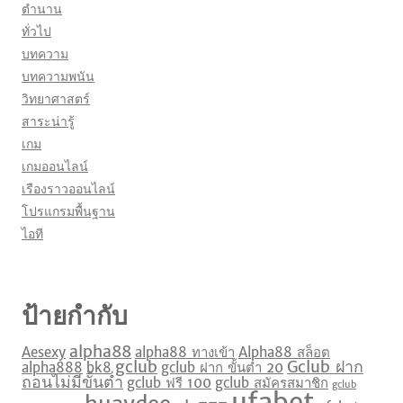
ตำนาน
ทั่วไป
บทความ
บทความพนัน
วิทยาศาสตร์
สาระน่ารู้
เกม
เกมออนไลน์
เรืองราวออนไลน์
โปรแกรมพื้นฐาน
ไอที
ป้ายกำกับ
alpha88
Aesexy
alpha88 ทางเข้า
Alpha88 สล็อต
gclub
Gclub ฝาก
alpha888
bk8
gclub ฝาก ขั้นต่ำ 20
ถอนไม่มีขั้นต่ำ
gclub ฟรี 100
gclub สมัครสมาชิก
gclub
ufabet