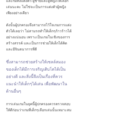
และก็มีทั้งแต่งตัว ผู้ชายและผู้หญิงให้เลือก
เล่นนะคะ ไม่ใช่จะเป็นการแต่งตัวผู้หญิง
เพียงอย่างเดียว
ดังนั้นผู้ปกครองจึงสามารถไว้ใจเกมการแต่ง
ตัวได้เลยว่า ไม่สามรถทำให้เด็กๆก้าวร้าวได้
อย่างแน่นอน เพราะเป็นเกมในเชิงของการ
สร้างสรรค์ และเป็นการช่วยให้เด็กได้คิด
และมีจินตนาการที่ดี
ซึ่งสามารถช่วยสร้างให้เซลล์สมอง
ของเด็กได้มีการเจริญเติบโตได้เป็น
อย่างดี และสิ่งนี้จึงเป็นเรื่องที่ควร
แนะนำให้เด็กๆได้เล่น เพื่อพัฒนาใน
ด้านอื่นๆ
การเล่นเกมในยุคนี้ผู้ปกครองควรตรวจสอบ
ให้ดีก่อนว่าเกมที่เด็กๆเลือกเล่นนั้นเหมาะสม