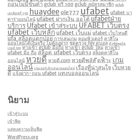
ถอนไม่มีขั้นต่ำ
gclub ฟรี 100
gclub สมัครสมาชิก
gclub
ufabet
huaydee
ole777
ufabet บา
เครดิตฟรี 150
ufabetฝ่าย
ufabet ฝากเงิน ออโต้
คาร่าออนไลน์
UFABET เว็บตรง
บริการ
Ufabet เข้าสู่ระบบ
ufabet เว็บหลัก
ufabet เว็บแม่
ufabet เว็บไหนดี
ufa สล็อตแตกบ่อย
การเล่นเกม
คอมพิวเตอร์
คาสิโน
ออนไลน์ได้เงินจริง ไม่ต้องฝาก
ชุดตรวจ hiv
ดูบอล
ตัวซัพพอร์ต
ทางเข้า gclub มือถือ
ทางเข้า gclub ใหม่
ทางเข้า
เกมส์ rov
สล็อต ufabet เว็บตรง
ufabet มือ ถือ
สล็อตคาสิโน
หวยดี
เกม
หวยดีพลัส
ีดฟิำะ
ออนไลน์
หวยดี.com
ออนไลน์
เรื่องที่น่าสนใจ
เว็บหวย
เกมเมอร์เลิกเล่นเกมออนไลน์
ดี
แทงบอลออนไลน์
แจ้งฝาก-ถอน ufabet
นิยาม
เข้าสู่ระบบ
เข้าฟีด
แสดงความเห็นฟีด
WordPress.org