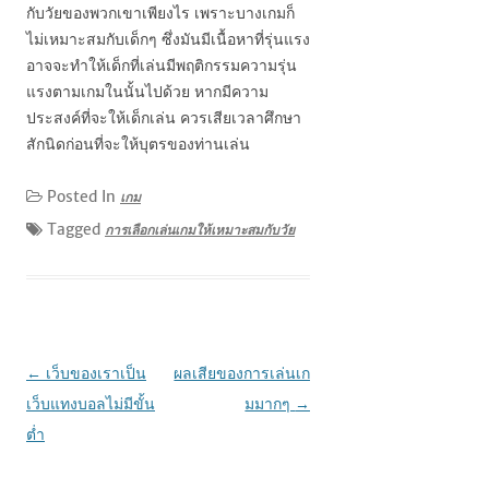
กับวัยของพวกเขาเพียงไร เพราะบางเกมก็
ไม่เหมาะสมกับเด็กๆ ซึ่งมันมีเนื้อหาที่รุ่นแรง
อาจจะทำให้เด็กที่เล่นมีพฤติกรรมความรุ่น
แรงตามเกมในนั้นไปด้วย หากมีความ
ประสงค์ที่จะให้เด็กเล่น ควรเสียเวลาศึกษา
สักนิดก่อนที่จะให้บุตรของท่านเล่น
Posted In
เกม
Tagged
การเลือกเล่นเกมให้เหมาะสมกับวัย
เมนู
←
เว็บของเราเป็น
ผลเสียของการเล่นเก
นำทาง
เว็บแทงบอลไม่มีขั้น
มมากๆ
→
เรื่อง
ต่ำ