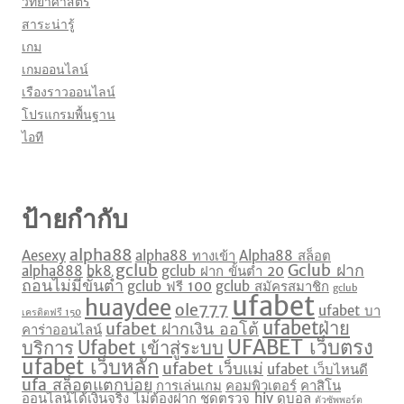
วิทยาศาสตร์
สาระน่ารู้
เกม
เกมออนไลน์
เรืองราวออนไลน์
โปรแกรมพื้นฐาน
ไอที
ป้ายกำกับ
alpha88
Aesexy
alpha88 ทางเข้า
Alpha88 สล็อต
gclub
Gclub ฝาก
alpha888
bk8
gclub ฝาก ขั้นต่ำ 20
ถอนไม่มีขั้นต่ำ
gclub ฟรี 100
gclub สมัครสมาชิก
gclub
ufabet
huaydee
ole777
ufabet บา
เครดิตฟรี 150
ufabetฝ่าย
ufabet ฝากเงิน ออโต้
คาร่าออนไลน์
UFABET เว็บตรง
บริการ
Ufabet เข้าสู่ระบบ
ufabet เว็บหลัก
ufabet เว็บแม่
ufabet เว็บไหนดี
ufa สล็อตแตกบ่อย
การเล่นเกม
คอมพิวเตอร์
คาสิโน
ออนไลน์ได้เงินจริง ไม่ต้องฝาก
ชุดตรวจ hiv
ดูบอล
ตัวซัพพอร์ต