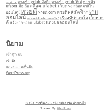
ทางเข้า gclub มือถือ
ทางเข้า gclub ใหม่
ทางเข้า
เกมส์ rov
สล็อต ufabet เว็บตรง
ufabet มือ ถือ
สล็อตคาสิโน
หวยดี
เกม
หวยดีพลัส
ีดฟิำะ
ออนไลน์
หวยดี.com
ออนไลน์
เรื่องที่น่าสนใจ
เว็บหวย
เกมเมอร์เลิกเล่นเกมออนไลน์
ดี
แทงบอลออนไลน์
แจ้งฝาก-ถอน ufabet
นิยาม
เข้าสู่ระบบ
เข้าฟีด
แสดงความเห็นฟีด
WordPress.org
เทคนิค การเป็นเกมเมอร์แบบมืออาชีพ ทำอย่างไร
Powered By:
WordPress