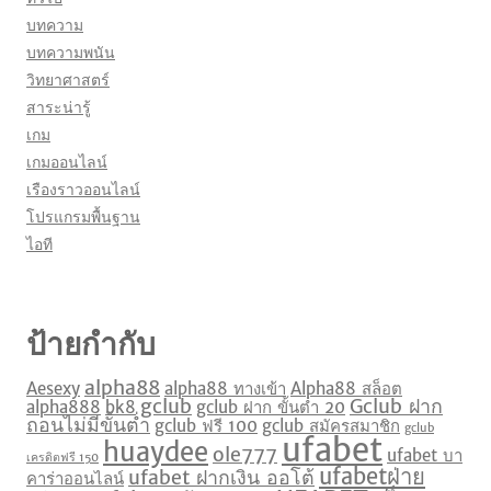
บทความ
บทความพนัน
วิทยาศาสตร์
สาระน่ารู้
เกม
เกมออนไลน์
เรืองราวออนไลน์
โปรแกรมพื้นฐาน
ไอที
ป้ายกำกับ
alpha88
Aesexy
alpha88 ทางเข้า
Alpha88 สล็อต
gclub
Gclub ฝาก
alpha888
bk8
gclub ฝาก ขั้นต่ำ 20
ถอนไม่มีขั้นต่ำ
gclub ฟรี 100
gclub สมัครสมาชิก
gclub
ufabet
huaydee
ole777
ufabet บา
เครดิตฟรี 150
ufabetฝ่าย
ufabet ฝากเงิน ออโต้
คาร่าออนไลน์