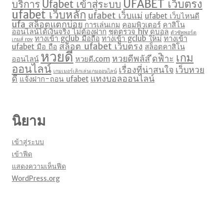
UFABET เว็บตรง
บริการ
Ufabet เข้าสู่ระบบ
ufabet เว็บหลัก
ufabet เว็บแม่
ufabet เว็บไหนดี
ufa สล็อตแตกบ่อย
การเล่นเกม
คอมพิวเตอร์
คาสิโน
ออนไลน์ได้เงินจริง ไม่ต้องฝาก
ชุดตรวจ hiv
ดูบอล
ตัวซัพพอร์ต
ทางเข้า gclub มือถือ
ทางเข้า gclub ใหม่
ทางเข้า
เกมส์ rov
สล็อต ufabet เว็บตรง
ufabet มือ ถือ
สล็อตคาสิโน
หวยดี
เกม
หวยดีพลัส
ีดฟิำะ
ออนไลน์
หวยดี.com
ออนไลน์
เรื่องที่น่าสนใจ
เว็บหวย
เกมเมอร์เลิกเล่นเกมออนไลน์
ดี
แทงบอลออนไลน์
แจ้งฝาก-ถอน ufabet
นิยาม
เข้าสู่ระบบ
เข้าฟีด
แสดงความเห็นฟีด
WordPress.org