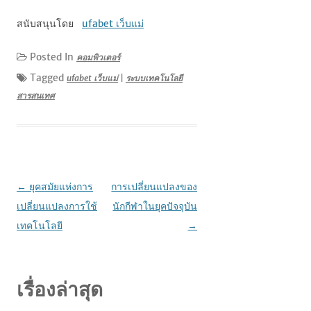
สนับสนุนโดย
ufabet เว็บแม่
Posted In
คอมพิวเตอร์
Tagged
ufabet เว็บแม่
|
ระบบเทคโนโลยี
สารสนเทศ
เมนู
←
ยุคสมัยแห่งการ
การเปลี่ยนแปลงของ
นำทาง
เปลี่ยนแปลงการใช้
นักกีฬาในยุคปัจจุบัน
เรื่อง
เทคโนโลยี
→
เรื่องล่าสุด