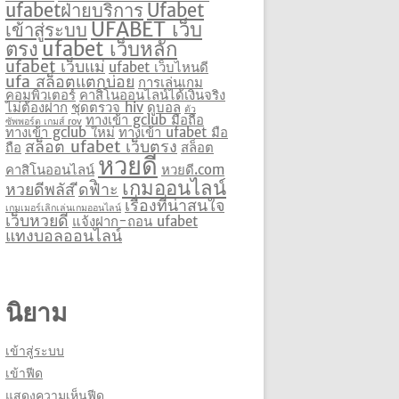
ufabetฝ่ายบริการ
Ufabet
UFABET เว็บ
เข้าสู่ระบบ
ตรง
ufabet เว็บหลัก
ufabet เว็บแม่
ufabet เว็บไหนดี
ufa สล็อตแตกบ่อย
การเล่นเกม
คอมพิวเตอร์
คาสิโนออนไลน์ได้เงินจริง
ไม่ต้องฝาก
ชุดตรวจ hiv
ดูบอล
ตัว
ทางเข้า gclub มือถือ
ซัพพอร์ต เกมส์ rov
ทางเข้า gclub ใหม่
ทางเข้า ufabet มือ
สล็อต ufabet เว็บตรง
ถือ
สล็อต
หวยดี
คาสิโนออนไลน์
หวยดี.com
เกมออนไลน์
หวยดีพลัส
ีดฟิำะ
เรื่องที่น่าสนใจ
เกมเมอร์เลิกเล่นเกมออนไลน์
เว็บหวยดี
แจ้งฝาก-ถอน ufabet
แทงบอลออนไลน์
นิยาม
เข้าสู่ระบบ
เข้าฟีด
แสดงความเห็นฟีด