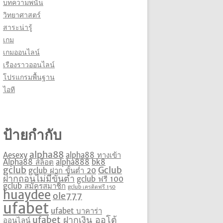
บทความพนัน
วิทยาศาสตร์
สาระน่ารู้
เกม
เกมออนไลน์
เรืองราวออนไลน์
โปรแกรมพื้นฐาน
ไอที
ป้ายกำกับ
alpha88
Aesexy
alpha88 ทางเข้า
Alpha88 สล็อต
alpha888
bk8
gclub
Gclub
gclub ฝาก ขั้นต่ำ 20
ฝากถอนไม่มีขั้นต่ำ
gclub ฟรี 100
gclub สมัครสมาชิก
gclub เครดิตฟรี 150
huaydee
ole777
ufabet
ufabet บาคาร่า
ufabet ฝากเงิน ออโต้
ออนไลน์