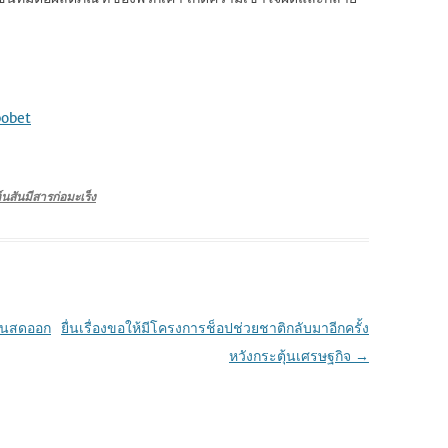
bobet
์นสันมีสารก่อมะเร็ง
งินสดออก
ยื่นเรื่องขอให้มีโครงการช็อปช่วยชาติกลับมาอีกครั้ง
หวังกระตุ้นเศรษฐกิจ
→