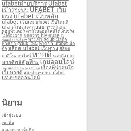
ufabetฝ่ายบริการ
Ufabet
UFABET เว็บ
เข้าสู่ระบบ
ตรง
ufabet เว็บหลัก
ufabet เว็บแม่
ufabet เว็บไหนดี
ufa สล็อตแตกบ่อย
การเล่นเกม
คอมพิวเตอร์
คาสิโนออนไลน์ได้เงินจริง
ไม่ต้องฝาก
ชุดตรวจ hiv
ดูบอล
ตัว
ทางเข้า gclub มือถือ
ซัพพอร์ต เกมส์ rov
ทางเข้า gclub ใหม่
ทางเข้า ufabet มือ
สล็อต ufabet เว็บตรง
ถือ
สล็อต
หวยดี
คาสิโนออนไลน์
หวยดี.com
เกมออนไลน์
หวยดีพลัส
ีดฟิำะ
เรื่องที่น่าสนใจ
เกมเมอร์เลิกเล่นเกมออนไลน์
เว็บหวยดี
แจ้งฝาก-ถอน ufabet
แทงบอลออนไลน์
นิยาม
เข้าสู่ระบบ
เข้าฟีด
แสดงความเห็นฟีด