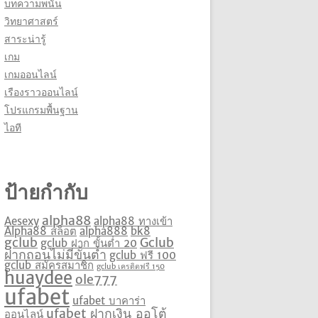
บทความพนัน
วิทยาศาสตร์
สาระน่ารู้
เกม
เกมออนไลน์
เรืองราวออนไลน์
โปรแกรมพื้นฐาน
ไอที
ป้ายกำกับ
alpha88
Aesexy
alpha88 ทางเข้า
Alpha88 สล็อต
alpha888
bk8
gclub
Gclub
gclub ฝาก ขั้นต่ำ 20
ฝากถอนไม่มีขั้นต่ำ
gclub ฟรี 100
gclub สมัครสมาชิก
gclub เครดิตฟรี 150
huaydee
ole777
ufabet
ufabet บาคาร่า
ufabet ฝากเงิน ออโต้
ออนไลน์