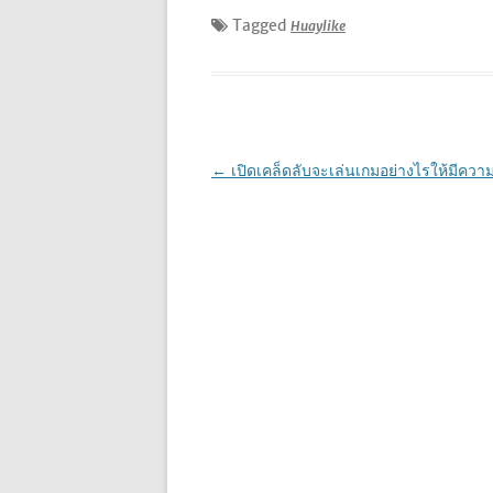
Tagged
Huaylike
เมนู
←
เปิดเคล็ดลับจะเล่นเกมอย่างไรให้มีควา
นำทาง
เรื่อง