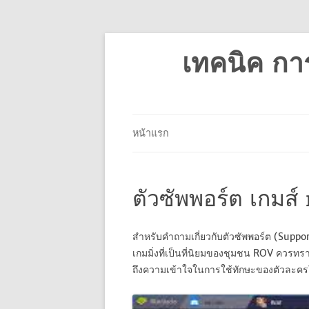
เทคนิค กา
หน้าแรก
ตัวซัพพอร์ต เกมส์ 
สำหรับคำถามเกี่ยวกับตัวซัพพอร์ต (Suppor
เกมมิ่งที่เป็นที่นิยมของชุมชน ROV ควรทรา
ถึงความเข้าใจในการใช้ทักษะของตัวละครใน