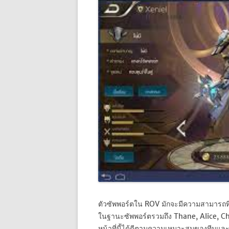
ตัวซัพพอร์ตใน ROV มักจะมีความสามารถที่ช
ในฐานะซัพพอร์ตรวมถึง Thane, Alice, Cha
หน้าที่นี้ได้ดีตามความเหมาะสมของทีมแล