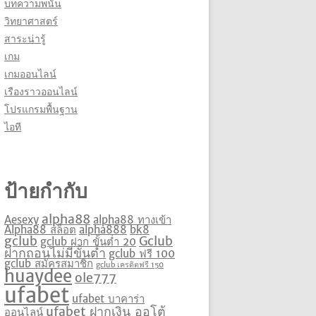
บทความพนัน
วิทยาศาสตร์
สาระน่ารู้
เกม
เกมออนไลน์
เรืองราวออนไลน์
โปรแกรมพื้นฐาน
ไอที
ป้ายกำกับ
alpha88
Aesexy
alpha88 ทางเข้า
Alpha88 สล็อต
alpha888
bk8
gclub
Gclub
gclub ฝาก ขั้นต่ำ 20
ฝากถอนไม่มีขั้นต่ำ
gclub ฟรี 100
gclub สมัครสมาชิก
gclub เครดิตฟรี 150
huaydee
ole777
ufabet
ufabet บาคาร่า
ufabet ฝากเงิน ออโต้
ออนไลน์