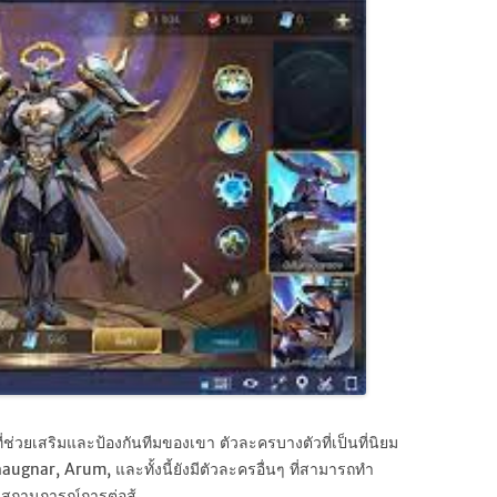
่วยเสริมและป้องกันทีมของเขา ตัวละครบางตัวที่เป็นที่นิยม
ugnar, Arum, และทั้งนี้ยังมีตัวละครอื่นๆ ที่สามารถทำ
ะสถานการณ์การต่อสู้