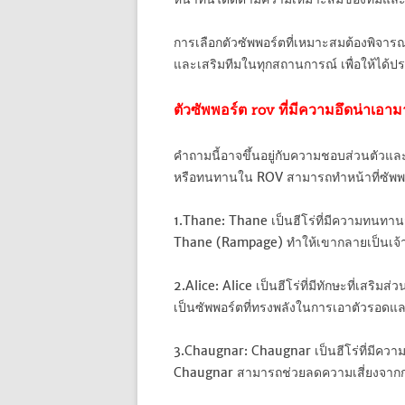
การเลือกตัวซัพพอร์ตที่เหมาะสมต้องพิจา
และเสริมทีมในทุกสถานการณ์ เพื่อให้ได้ปร
ตัวซัพพอร์ต rov ที่มีความอึดน่าเอาม
คำถามนี้อาจขึ้นอยู่กับความชอบส่วนตัวแ
หรือทนทานใน ROV สามารถทำหน้าที่ซัพพอร์ต
1.Thane: Thane เป็นฮีโร่ที่มีความทนทานส
Thane (Rampage) ทำให้เขากลายเป็นเจ
2.Alice: Alice เป็นฮีโร่ที่มีทักษะที่เส
เป็นซัพพอร์ตที่ทรงพลังในการเอาตัวรอดแ
3.Chaugnar: Chaugnar เป็นฮีโร่ที่มีคว
Chaugnar สามารถช่วยลดความเสี่ยงจากกา