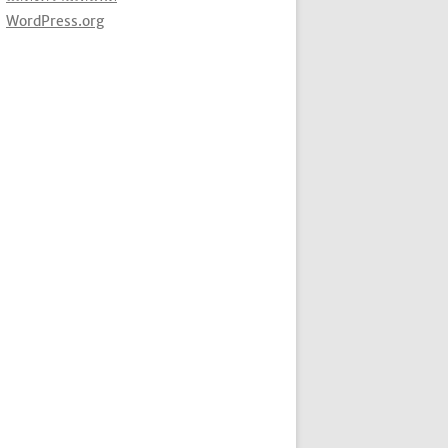
WordPress.org