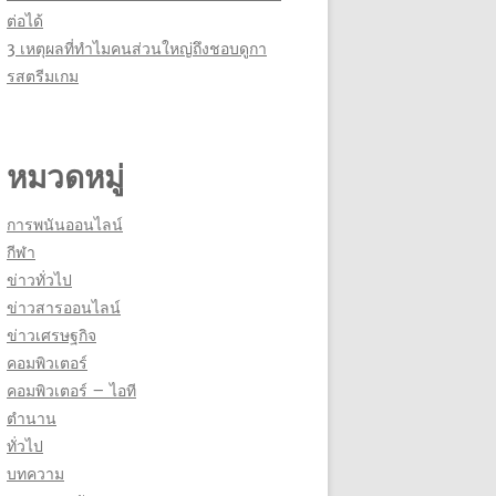
ต่อได้
3 เหตุผลที่ทำไมคนส่วนใหญ่ถึงชอบดูกา
รสตรีมเกม
หมวดหมู่
การพนันออนไลน์
กีฬา
ข่าวทั่วไป
ข่าวสารออนไลน์
ข่าวเศรษฐกิจ
คอมพิวเตอร์
คอมพิวเตอร์ – ไอที
ตำนาน
ทั่วไป
บทความ