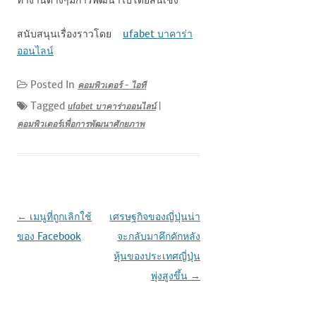
ทำงานต่างๆมีการพัฒนาไปโดยสิ้นเชิง
สนับสนุนเรื่องราวโดย
ufabet บาคาร่า
ออนไลน์
Posted In
คอมพิวเตอร์ - ไอที
Tagged
ufabet บาคาร่าออนไลน์
|
คอมพิวเตอร์เพื่อการพัฒนาศักยภาพ
เมนู
←
เมนูที่ถูกเลิกใช้
เศรษฐกิจของญี่ปุ่นน่า
นำทาง
ของ Facebook
จะกลับมาคึกคักหลัง
เรื่อง
หุ้นของประเทศญี่ปุ่น
พุ่งสูงขึ้น
→