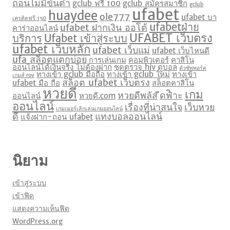
ถอนไม่มีขั้นต่ำ
gclub ฟรี 100
gclub สมัครสมาชิก
gclub
ufabet
huaydee
ole777
ufabet บา
เครดิตฟรี 150
ufabetฝ่าย
ufabet ฝากเงิน ออโต้
คาร่าออนไลน์
UFABET เว็บตรง
บริการ
Ufabet เข้าสู่ระบบ
ufabet เว็บหลัก
ufabet เว็บแม่
ufabet เว็บไหนดี
ufa สล็อตแตกบ่อย
การเล่นเกม
คอมพิวเตอร์
คาสิโน
ออนไลน์ได้เงินจริง ไม่ต้องฝาก
ชุดตรวจ hiv
ดูบอล
ตัวซัพพอร์ต
ทางเข้า gclub มือถือ
ทางเข้า gclub ใหม่
ทางเข้า
เกมส์ rov
สล็อต ufabet เว็บตรง
ufabet มือ ถือ
สล็อตคาสิโน
หวยดี
เกม
หวยดีพลัส
ีดฟิำะ
ออนไลน์
หวยดี.com
ออนไลน์
เรื่องที่น่าสนใจ
เว็บหวย
เกมเมอร์เลิกเล่นเกมออนไลน์
ดี
แทงบอลออนไลน์
แจ้งฝาก-ถอน ufabet
นิยาม
เข้าสู่ระบบ
เข้าฟีด
แสดงความเห็นฟีด
WordPress.org