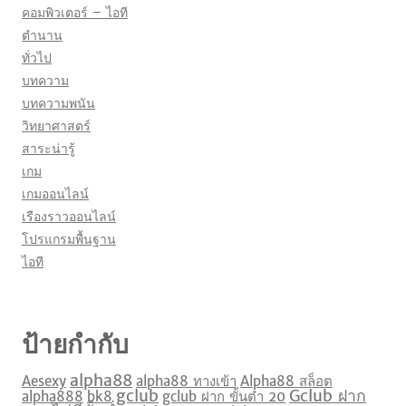
คอมพิวเตอร์ – ไอที
ตำนาน
ทั่วไป
บทความ
บทความพนัน
วิทยาศาสตร์
สาระน่ารู้
เกม
เกมออนไลน์
เรืองราวออนไลน์
โปรแกรมพื้นฐาน
ไอที
ป้ายกำกับ
alpha88
Aesexy
alpha88 ทางเข้า
Alpha88 สล็อต
gclub
Gclub ฝาก
alpha888
bk8
gclub ฝาก ขั้นต่ำ 20