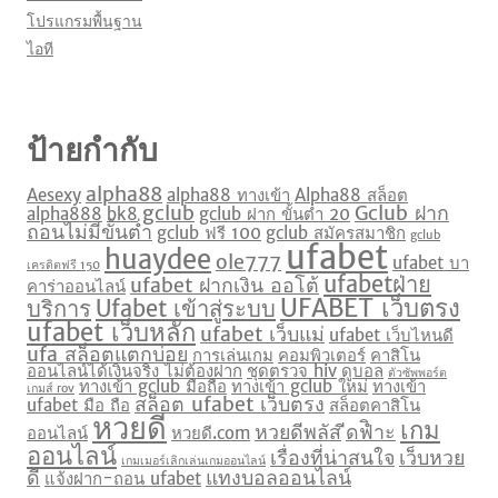
โปรแกรมพื้นฐาน
ไอที
ป้ายกำกับ
alpha88
Aesexy
alpha88 ทางเข้า
Alpha88 สล็อต
gclub
Gclub ฝาก
alpha888
bk8
gclub ฝาก ขั้นต่ำ 20
ถอนไม่มีขั้นต่ำ
gclub ฟรี 100
gclub สมัครสมาชิก
gclub
ufabet
huaydee
ole777
ufabet บา
เครดิตฟรี 150
ufabetฝ่าย
ufabet ฝากเงิน ออโต้
คาร่าออนไลน์
UFABET เว็บตรง
บริการ
Ufabet เข้าสู่ระบบ
ufabet เว็บหลัก
ufabet เว็บแม่
ufabet เว็บไหนดี
ufa สล็อตแตกบ่อย
การเล่นเกม
คอมพิวเตอร์
คาสิโน
ออนไลน์ได้เงินจริง ไม่ต้องฝาก
ชุดตรวจ hiv
ดูบอล
ตัวซัพพอร์ต
ทางเข้า gclub มือถือ
ทางเข้า gclub ใหม่
ทางเข้า
เกมส์ rov
สล็อต ufabet เว็บตรง
ufabet มือ ถือ
สล็อตคาสิโน
หวยดี
เกม
หวยดีพลัส
ีดฟิำะ
ออนไลน์
หวยดี.com
ออนไลน์
เรื่องที่น่าสนใจ
เว็บหวย
เกมเมอร์เลิกเล่นเกมออนไลน์
ดี
แทงบอลออนไลน์
แจ้งฝาก-ถอน ufabet